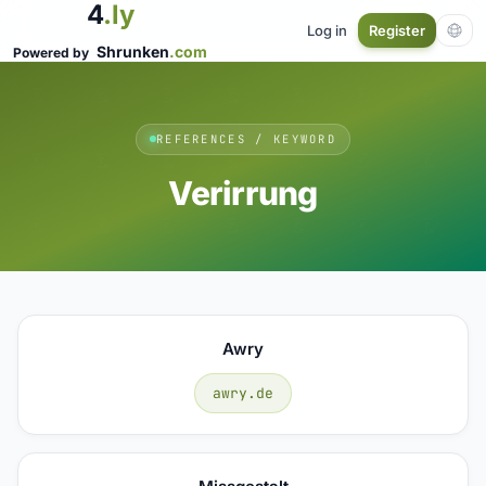
4
.ly
Log in
Register
Shrunken
.com
Powered by
REFERENCES / KEYWORD
Verirrung
Awry
awry.de