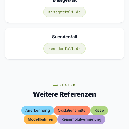
Missgestalt
missgestalt.de
Suendenfall
suendenfall.de
RELATED
Weitere Referenzen
Anerkennung
Oxidationsmittel
Risse
Modellbahnen
Reisemobilvermietung