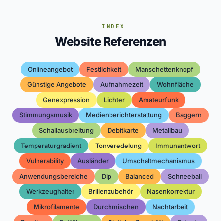
INDEX
Website Referenzen
Onlineangebot
Festlichkeit
Manschettenknopf
Günstige Angebote
Aufnahmezeit
Wohnfläche
Genexpression
Lichter
Amateurfunk
Stimmungsmusik
Medienberichterstattung
Baggern
Schallausbreitung
Debitkarte
Metallbau
Temperaturgradient
Tonveredelung
Immunantwort
Vulnerability
Ausländer
Umschaltmechanismus
Anwendungsbereiche
Dip
Balanced
Schneeball
Werkzeughalter
Brillenzubehör
Nasenkorrektur
Mikrofilamente
Durchmischen
Nachtarbeit