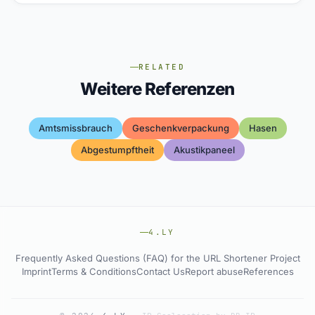
RELATED
Weitere Referenzen
Amtsmissbrauch
Geschenkverpackung
Hasen
Abgestumpftheit
Akustikpaneel
4.LY
Frequently Asked Questions (FAQ) for the URL Shortener Project
Imprint
Terms & Conditions
Contact Us
Report abuse
References