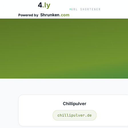
4
.ly
URL SHORTENER
Shrunken
.com
Powered by
Chillipulver
chillipulver.de