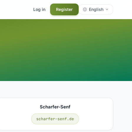
Log in
Register
English
Scharfer-Senf
scharfer-senf.de