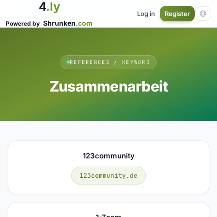
4
.ly
Log in
Register
Shrunken
.com
Powered by
REFERENCES / KEYWORD
Zusammenarbeit
123community
123community.de