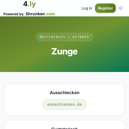
4
.ly
Log in
Register
Shrunken
.com
Powered by
REFERENCES / KEYWORD
Zunge
Ausschlecken
ausschlecken.de