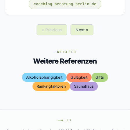
coaching-beratung-berlin.de
« Previous
Next »
RELATED
Weitere Referenzen
Alkoholabhängigkeit
Gültigkeit
Gifts
Rankingfaktoren
Saunahaus
4.LY