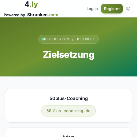
4
.ly
Log in
Register
Shrunken
.com
Powered by
REFERENCES / KEYWORD
Zielsetzung
50plus-Coaching
50plus-coaching.de