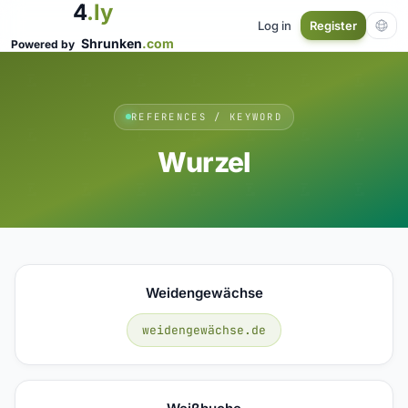
4
.ly
Log in
Register
Shrunken
.com
Powered by
REFERENCES / KEYWORD
Wurzel
Weidengewächse
weidengewächse.de