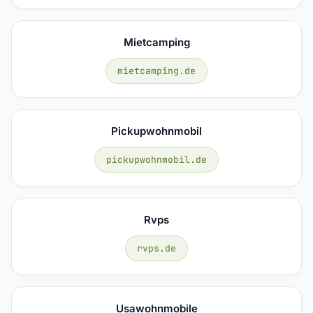
Mietcamping
mietcamping.de
Pickupwohnmobil
pickupwohnmobil.de
Rvps
rvps.de
Usawohnmobile