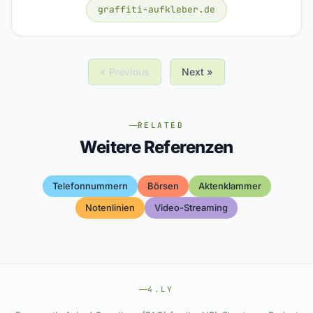
graffiti-aufkleber.de
« Previous
Next »
RELATED
Weitere Referenzen
Telefonnummern
Börsen
Aktenklammer
Notenlinien
Video-Streaming
4.LY