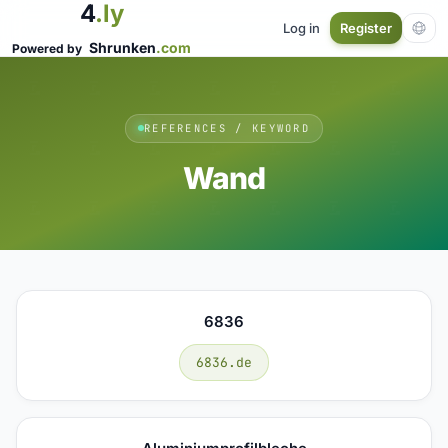
4
.ly
Log in
Register
Shrunken
.com
Powered by
REFERENCES / KEYWORD
Wand
6836
6836.de