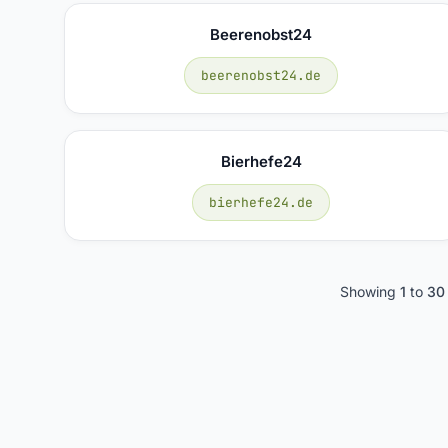
Beerenobst24
beerenobst24.de
Bierhefe24
bierhefe24.de
Showing
1
to
30