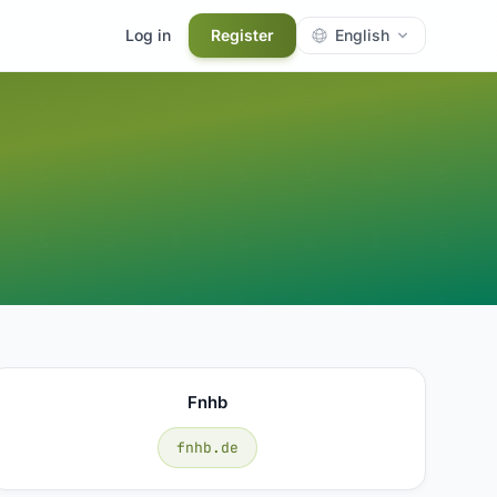
Log in
Register
English
Fnhb
fnhb.de