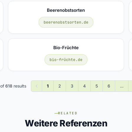
Beerenobstsorten
beerenobstsorten.de
Bio-Früchte
bio-früchte.de
of
618
results
1
2
3
4
5
6
...
RELATED
Weitere Referenzen