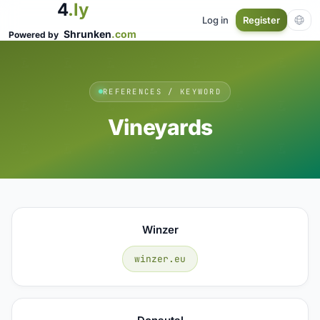
4
.ly
Log in
Register
Shrunken
.com
Powered by
REFERENCES / KEYWORD
Vineyards
Winzer
winzer.eu