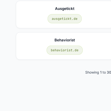
Ausgetickt
ausgetickt.de
Behaviorist
behaviorist.de
Showing
1
to
3