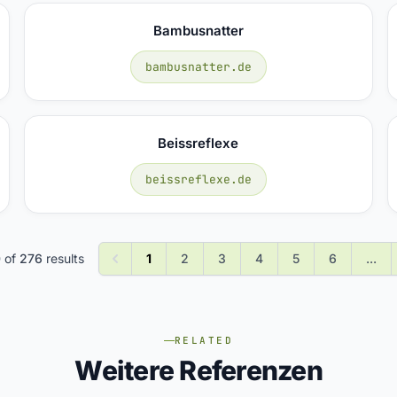
Bambusnatter
bambusnatter.de
Beissreflexe
beissreflexe.de
0
of
276
results
1
2
3
4
5
6
...
RELATED
Weitere Referenzen