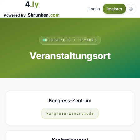
4
.ly
Log in
Register
Shrunken
.com
Powered by
REFERENCES / KEYWORD
Veranstaltungsort
Kongress-Zentrum
kongress-zentrum.de