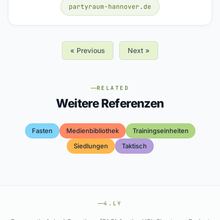
partyraum-hannover.de
« Previous
Next »
RELATED
Weitere Referenzen
Fasten
Medienbibliothek
Trainingseinheiten
Siedlungen
Taktisch
4.LY