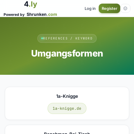
4
.ly
Log in
Register
Shrunken
.com
Powered by
REFERENCES / KEYWORD
Umgangsformen
1a-Knigge
1a-knigge.de