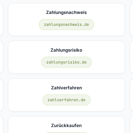
Zahlungsnachweis
zahlungsnachweis.de
Zahlungsrisiko
zahlungsrisiko.de
Zahlverfahren
zahlverfahren.de
Zurückkaufen