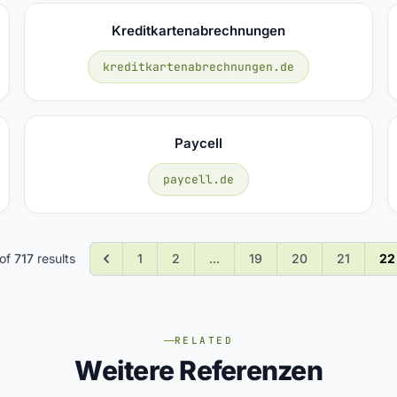
Kreditkartenabrechnungen
kreditkartenabrechnungen.de
Paycell
paycell.de
of
717
results
1
2
...
19
20
21
22
RELATED
Weitere Referenzen