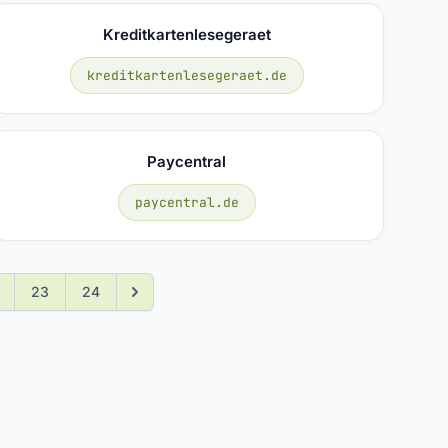
Kreditkartenlesegeraet
kreditkartenlesegeraet.de
Paycentral
paycentral.de
23
24