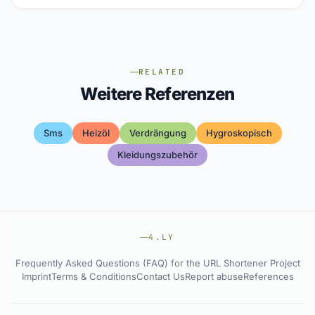
RELATED
Weitere Referenzen
Sms
Heizöl
Verdrängung
Hygroskopisch
Kleidungszubehör
4.LY
Frequently Asked Questions (FAQ) for the URL Shortener Project
Imprint
Terms & Conditions
Contact Us
Report abuse
References