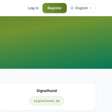
Log in
Register
English
Signalhund
signalhund.de