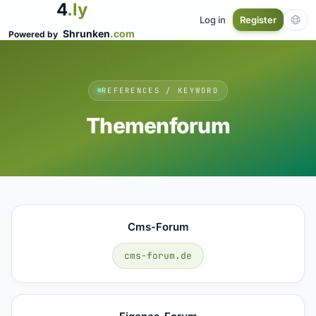
4
.ly
Log in
Register
Shrunken
.com
Powered by
REFERENCES / KEYWORD
Themenforum
Cms-Forum
cms-forum.de