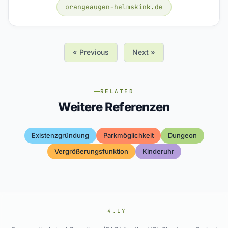
orangeaugen-helmskink.de
« Previous
Next »
RELATED
Weitere Referenzen
Existenzgründung
Parkmöglichkeit
Dungeon
Vergrößerungsfunktion
Kinderuhr
4.LY