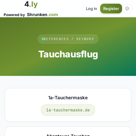
4
.ly
Log in
Register
Shrunken
.com
Powered by
REFERENCES / KEYWORD
Tauchausflug
1a-Tauchermaske
1a-tauchermaske.de