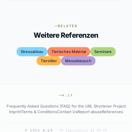
RELATED
Weitere Referenzen
Stressabbau
Tierisches Material
Seminare
Tiersitter
Messebesuch
4.LY
Frequently Asked Questions (FAQ) for the URL Shortener Project
Imprint
Terms & Conditions
Contact Us
Report abuse
References
© 2026
4.LY
·
IP Geolocation by DB-IP