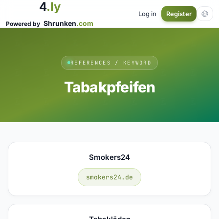
4
.ly
Log in
Register
Shrunken
.com
Powered by
REFERENCES / KEYWORD
Tabakpfeifen
Smokers24
smokers24.de