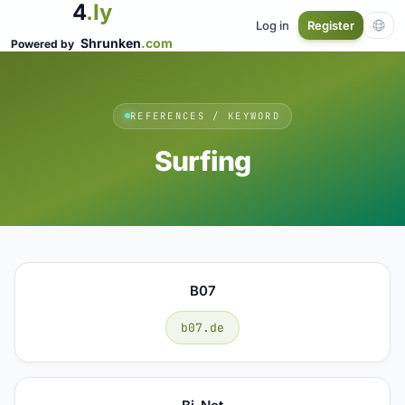
4
.ly
Log in
Register
Shrunken
.com
Powered by
REFERENCES / KEYWORD
Surfing
B07
b07.de