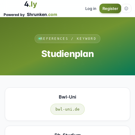
4
.ly
Log in
Register
Shrunken
.com
Powered by
REFERENCES / KEYWORD
Studienplan
Bwl-Uni
bwl-uni.de