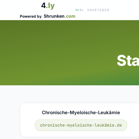
4
.ly
URL SHORTENER
Shrunken
.com
Powered by
St
Chronische-Myeloische-Leukämie
chronische-myeloische-leukämie.de