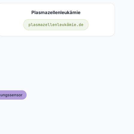
Plasmazellenleukämie
plasmazellenleukämie.de
ungssensor