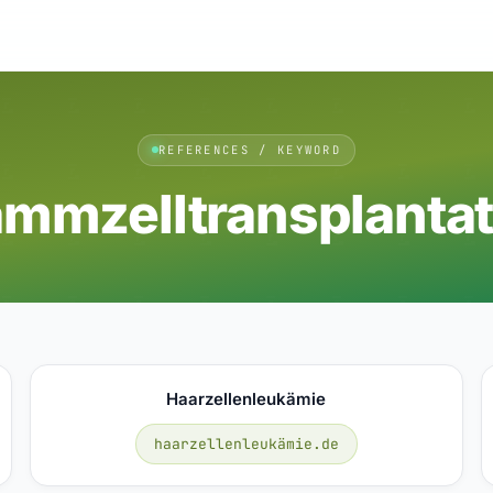
REFERENCES / KEYWORD
ammzelltransplantat
Haarzellenleukämie
haarzellenleukämie.de