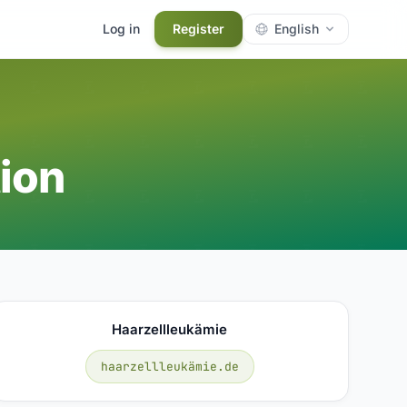
Log in
Register
English
ion
Haarzellleukämie
haarzellleukämie.de