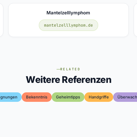
Mantelzelllymphom
mantelzelllymphom.de
RELATED
Weitere Referenzen
egnungen
Bekenntnis
Geheimtipps
Handgriffe
Überwach