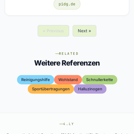
pidg.de
« Previous
Next »
RELATED
Weitere Referenzen
Reinigungshilfe
Wohlstand
Schnullerkette
Sportübertragungen
Halluzinogen
4.LY