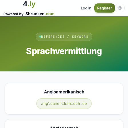
4
.ly
Log in
Register
Shrunken
.com
Powered by
REFERENCES / KEYWORD
Sprachvermittlung
Angloamerikanisch
angloamerikanisch.de