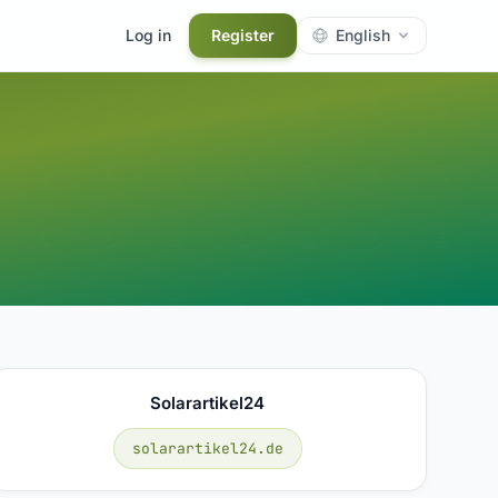
Log in
Register
English
Solarartikel24
solarartikel24.de