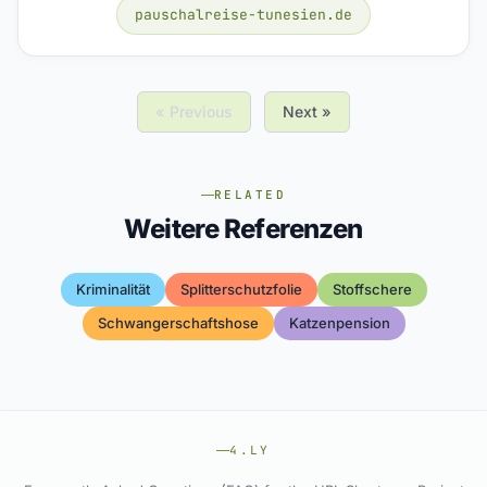
pauschalreise-tunesien.de
« Previous
Next »
RELATED
Weitere Referenzen
Kriminalität
Splitterschutzfolie
Stoffschere
Schwangerschaftshose
Katzenpension
4.LY