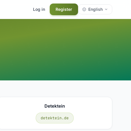
Log in
Register
English
Detektein
detektein.de