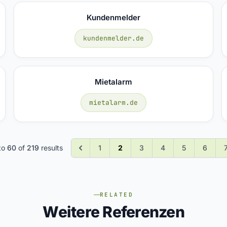
Kundenmelder
kundenmelder.de
Mietalarm
mietalarm.de
to
60
of
219
results
1
2
3
4
5
6
RELATED
Weitere Referenzen