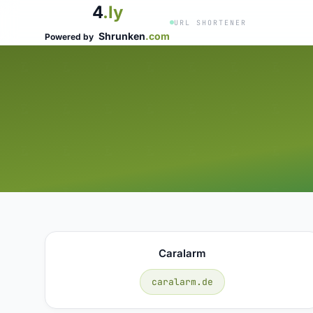
4
.ly
URL SHORTENER
Shrunken
.com
Powered by
Caralarm
caralarm.de