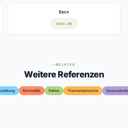
Secv
secv.de
RELATED
Weitere Referenzen
staltung
Dermatitis
Palme
Themenbereiche
Gesundheit