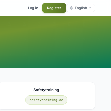
Log in
Register
English
Safetytraining
safetytraining.de