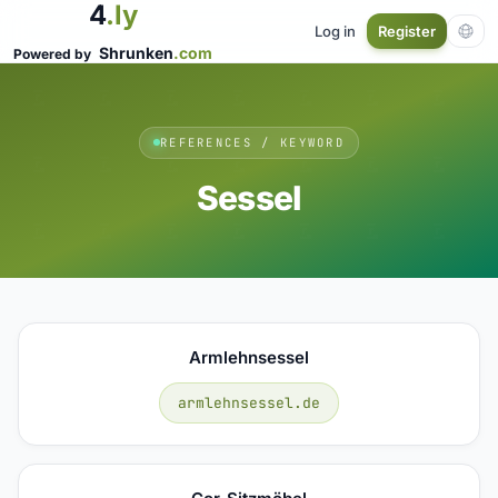
4
.ly
Log in
Register
Shrunken
.com
Powered by
REFERENCES / KEYWORD
Sessel
Armlehnsessel
armlehnsessel.de