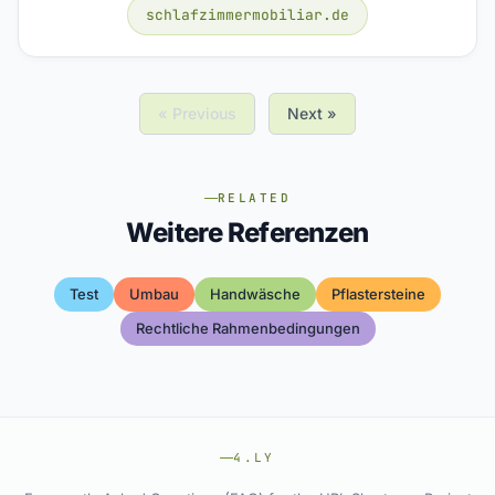
schlafzimmermobiliar.de
« Previous
Next »
RELATED
Weitere Referenzen
Test
Umbau
Handwäsche
Pflastersteine
Rechtliche Rahmenbedingungen
4.LY