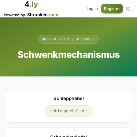
4
.ly
Log in
Register
Shrunken
.com
Powered by
REFERENCES / KEYWORD
Schwenkmechanismus
Schlepphebel
schlepphebel.de