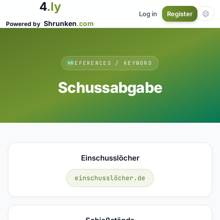
4
.ly
Log in
Register
Shrunken
.com
Powered by
REFERENCES / KEYWORD
Schussabgabe
Einschusslöcher
einschusslöcher.de