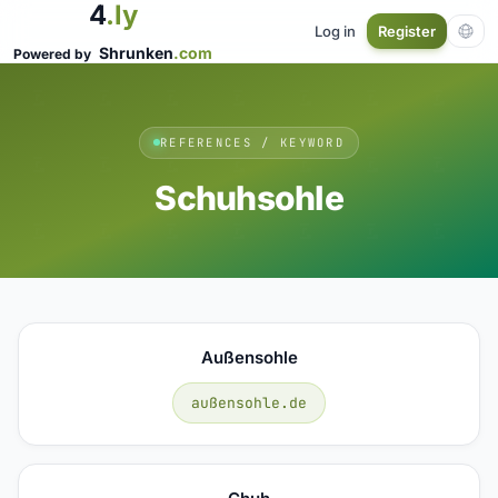
4
.ly
Log in
Register
Shrunken
.com
Powered by
REFERENCES / KEYWORD
Schuhsohle
Außensohle
außensohle.de