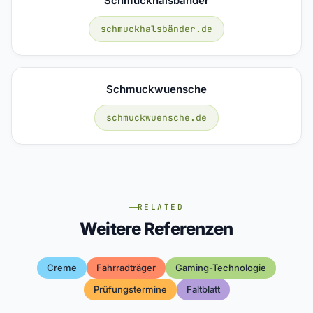
Schmuckhalsbänder
schmuckhalsbänder.de
Schmuckwuensche
schmuckwuensche.de
RELATED
Weitere Referenzen
Creme
Fahrradträger
Gaming-Technologie
Prüfungstermine
Faltblatt