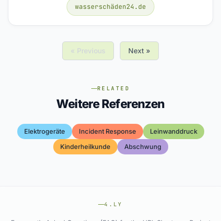
wasserschäden24.de
« Previous
Next »
RELATED
Weitere Referenzen
Elektrogeräte
Incident Response
Leinwanddruck
Kinderheilkunde
Abschwung
4.LY