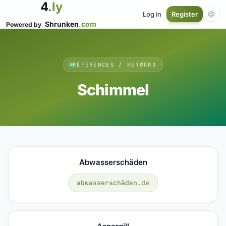
4
.ly
Log in
Register
Shrunken
.com
Powered by
REFERENCES / KEYWORD
Schimmel
Abwasserschäden
abwasserschäden.de