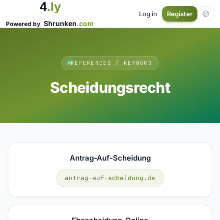
4
.ly
Log in
Register
Shrunken
.com
Powered by
REFERENCES / KEYWORD
Scheidungsrecht
Antrag-Auf-Scheidung
antrag-auf-scheidung.de