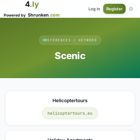
4
.ly
Log in
Register
Shrunken
.com
Powered by
REFERENCES / KEYWORD
Scenic
Helicoptertours
helicoptertours.eu