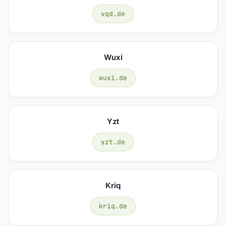
vqd.de
Wuxi
wuxi.de
Yzt
yzt.de
Kriq
kriq.de