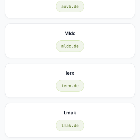
auvb.de
Mldc
mldc.de
Ierx
ierx.de
Lmak
lmak.de