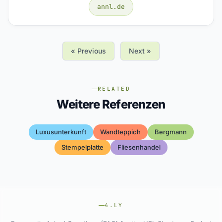
annl.de
« Previous
Next »
RELATED
Weitere Referenzen
Luxusunterkunft
Wandteppich
Bergmann
Stempelplatte
Fliesenhandel
4.LY