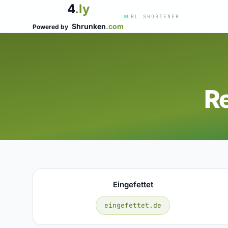
4
.ly
URL SHORTENER
Shrunken
.com
Powered by
R
Eingefettet
eingefettet.de