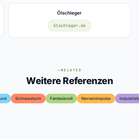
Ölschleger
ölschleger.de
RELATED
Weitere Referenzen
und
Schneesturm
Fantasievoll
Nervenimpulse
Industrie