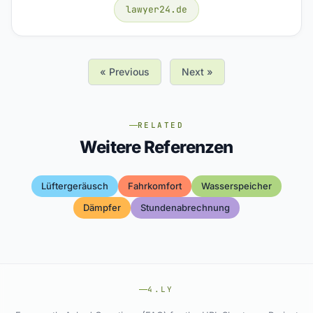
lawyer24.de
« Previous
Next »
RELATED
Weitere Referenzen
Lüftergeräusch
Fahrkomfort
Wasserspeicher
Dämpfer
Stundenabrechnung
4.LY