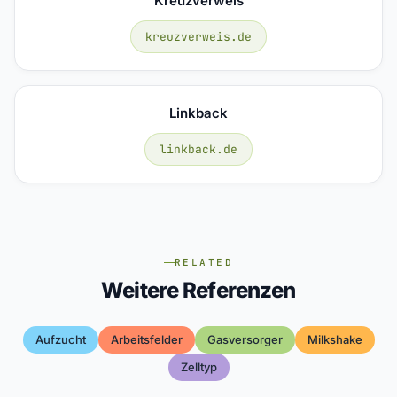
Kreuzverweis
kreuzverweis.de
Linkback
linkback.de
RELATED
Weitere Referenzen
Aufzucht
Arbeitsfelder
Gasversorger
Milkshake
Zelltyp