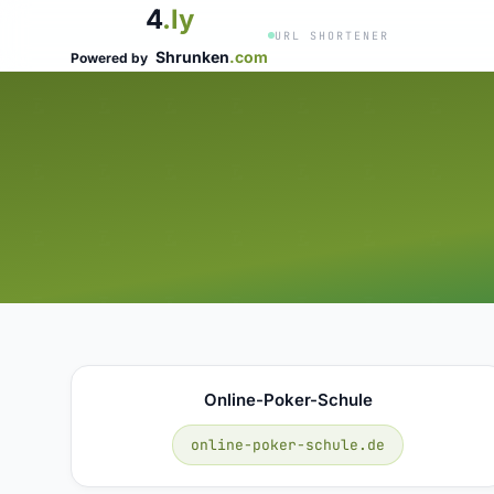
4
.ly
URL SHORTENER
Shrunken
.com
Powered by
Online-Poker-Schule
online-poker-schule.de