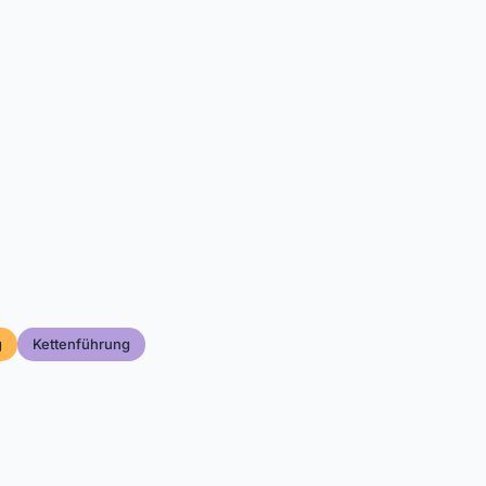
g
Kettenführung