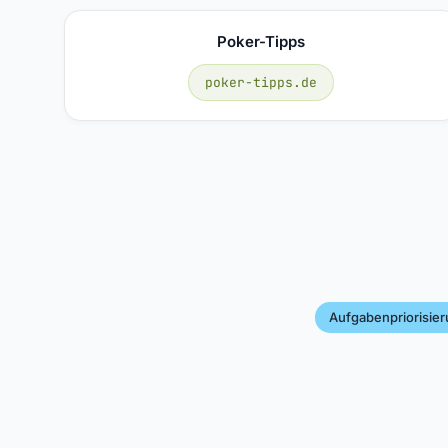
Poker-Tipps
poker-tipps.de
Aufgabenpriorisie