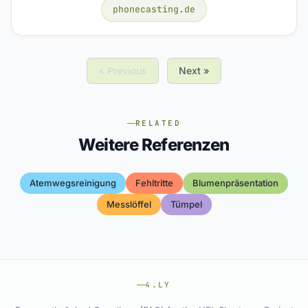
phonecasting.de
« Previous
Next »
RELATED
Weitere Referenzen
Atemwegsreinigung
Fehltritte
Blumenpräsentation
Messlöffel
Tümpel
4.LY