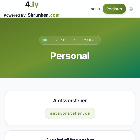
4
.ly
Log in
Register
Shrunken
.com
Powered by
REFERENCES / KEYWORD
Personal
Amtsvorsteher
amtsvorsteher.de