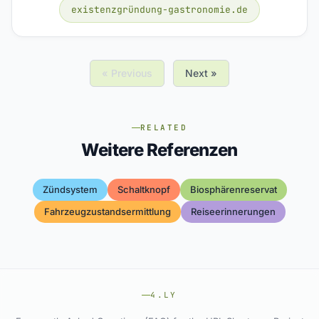
existenzgründung-gastronomie.de
« Previous
Next »
RELATED
Weitere Referenzen
Zündsystem
Schaltknopf
Biosphärenreservat
Fahrzeugzustandsermittlung
Reiseerinnerungen
4.LY