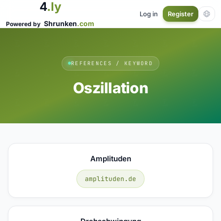
4
.ly
Log in
Register
Shrunken
.com
Powered by
REFERENCES / KEYWORD
Oszillation
Amplituden
amplituden.de