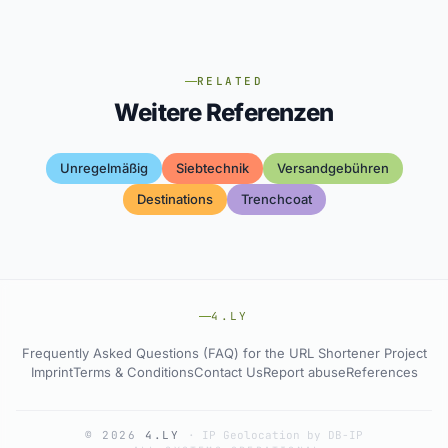
RELATED
Weitere Referenzen
Unregelmäßig
Siebtechnik
Versandgebühren
Destinations
Trenchcoat
4.LY
Frequently Asked Questions (FAQ) for the URL Shortener Project
Imprint
Terms & Conditions
Contact Us
Report abuse
References
© 2026
4.LY
·
IP Geolocation by DB-IP