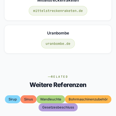
Mittelstreckenraketen
mittelstreckenraketen.de
Uranbombe
uranbombe.de
RELATED
Weitere Referenzen
Sirup
Sinus
Wandleuchte
Bohrmaschinenzubehör
Gesetzesbeschluss