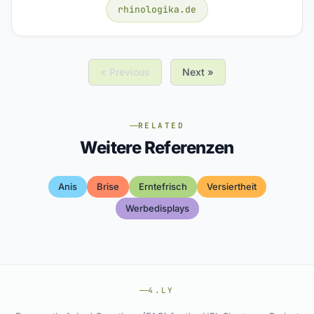
rhinologika.de
« Previous
Next »
RELATED
Weitere Referenzen
Anis
Brise
Erntefrisch
Versiertheit
Werbedisplays
4.LY