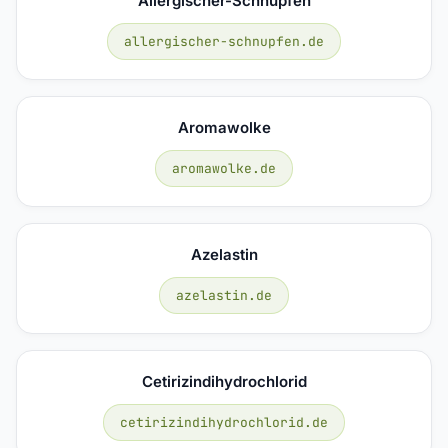
Allergischer-Schnupfen
allergischer-schnupfen.de
Aromawolke
aromawolke.de
Azelastin
azelastin.de
Cetirizindihydrochlorid
cetirizindihydrochlorid.de