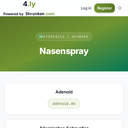
4
.ly
Log in
Register
Shrunken
.com
Powered by
REFERENCES / KEYWORD
Nasenspray
Adenoid
adenoid.de