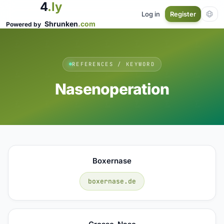
4
.ly
Log in
Register
Shrunken
.com
Powered by
REFERENCES / KEYWORD
Nasenoperation
Boxernase
boxernase.de